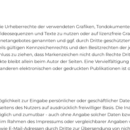
en die Urheberrechte der verwendeten Grafiken, Tondokument
 Videosequenzen und Texte zu nutzen oder auf lizenzfreie 
ternetangebotes genannten und ggf. durch Dritte geschützt
s gültigen Kennzeichenrechts und den Besitzrechten der j
luss zu ziehen, dass Markenzeichen nicht durch Rechte Dritt
ekte bleibt allein beim Autor der Seiten. Eine Vervielfältigu
nderen elektronischen oder gedruckten Publikationen ist
glichkeit zur Eingabe persönlicher oder geschäftlicher Dat
 seitens des Nutzers auf ausdrücklich freiwilliger Basis. Di
möglich und zumutbar - auch ohne Angabe solcher Daten bz
 im Rahmen des Impressums oder vergleichbarer Angaben v
wie E-Mail-Adressen durch Dritte zur Übersendung von nich