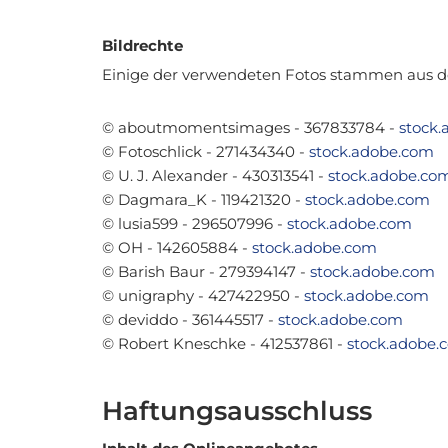
Bildrechte
Einige der verwendeten Fotos stammen aus d
© aboutmomentsimages - 367833784 -
stock
© Fotoschlick - 271434340 -
stock.adobe.com
© U. J. Alexander - 430313541 -
stock.adobe.co
© Dagmara_K - 119421320 -
stock.adobe.com
© lusia599 - 296507996 -
stock.adobe.com
© OH - 142605884 -
stock.adobe.com
© Barish Baur - 279394147 -
stock.adobe.com
© unigraphy - 427422950 -
stock.adobe.com
© deviddo - 361445517 -
stock.adobe.com
© Robert Kneschke - 412537861 -
stock.adobe.
Haftungsausschluss