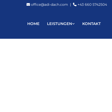
office@adi-dach.com
|
+43 660 5742504


HOME
LEISTUNGEN
KONTAKT