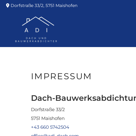
Dorfstraße 33/2, 5751 Maishofen

IMPRESSUM
Dach-Bauwerksabdichtu
Dorfstraße 33/2
5751 Maishofen
+43 660 5742504
office@adi-dach.com